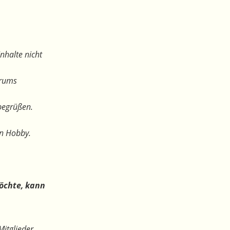
nhalte nicht
orums
begrüßen.
en Hobby.
öchte, kann
Mitglieder