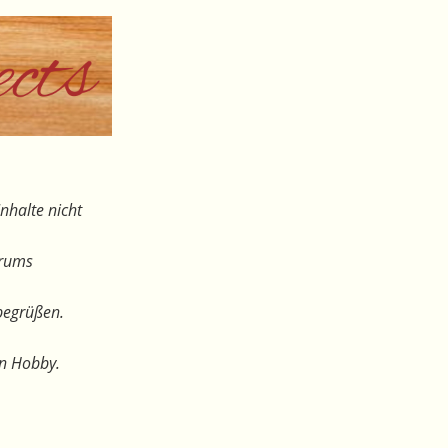
nhalte nicht
orums
begrüßen.
en Hobby.