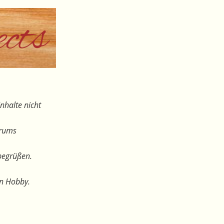
nhalte nicht
orums
begrüßen.
en Hobby.