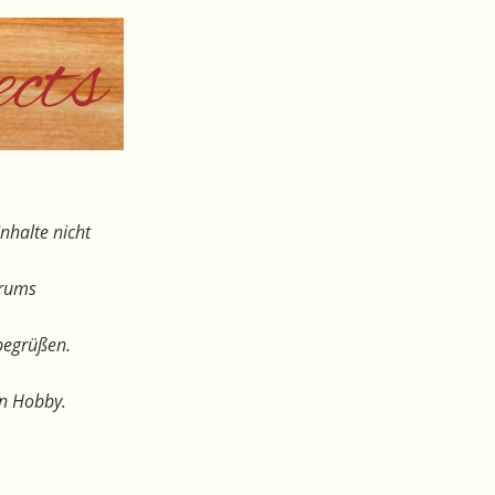
nhalte nicht
orums
begrüßen.
en Hobby.