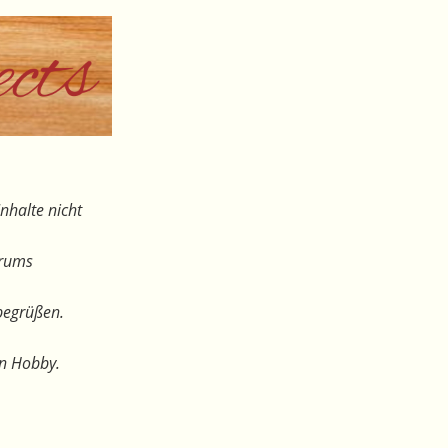
nhalte nicht
orums
begrüßen.
en Hobby.