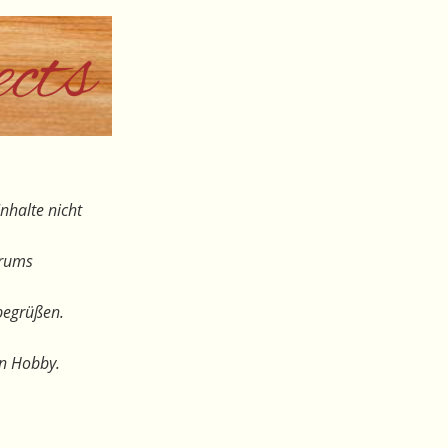
nhalte nicht
orums
begrüßen.
en Hobby.