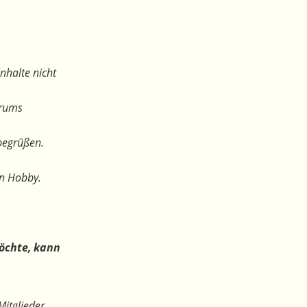
nhalte nicht
orums
begrüßen.
en Hobby.
öchte, kann
Mitglieder