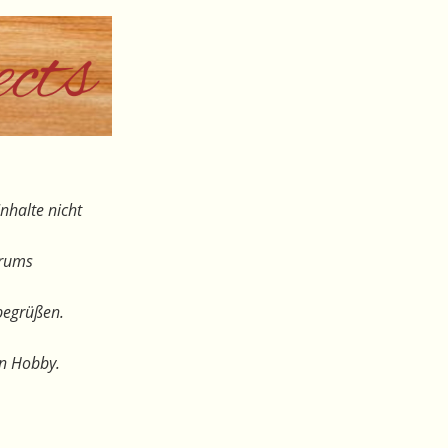
nhalte nicht
orums
begrüßen.
en Hobby.