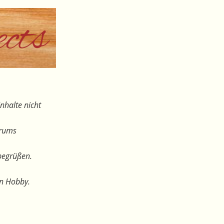
nhalte nicht
orums
begrüßen.
en Hobby.