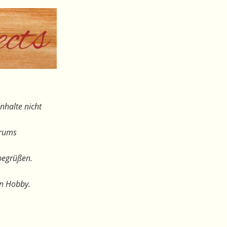
nhalte nicht
orums
begrüßen.
en Hobby.