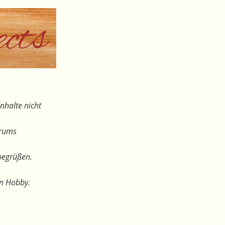
nhalte nicht
orums
begrüßen.
en Hobby.