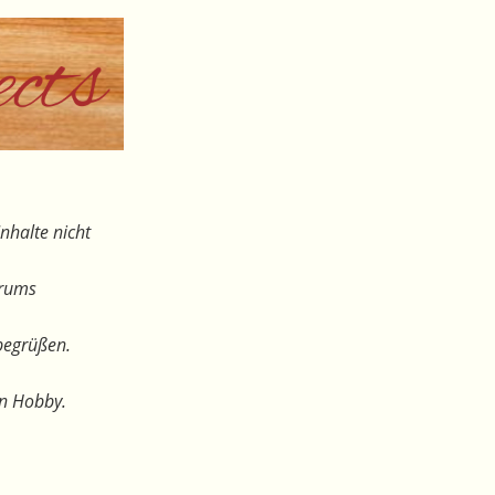
nhalte nicht
orums
begrüßen.
en Hobby.