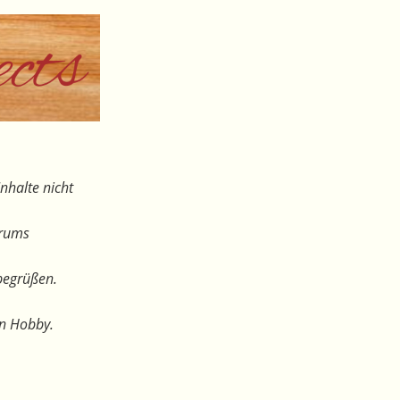
nhalte nicht
orums
begrüßen.
en Hobby.