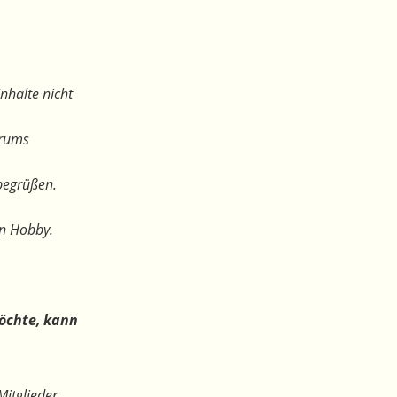
nhalte nicht
orums
begrüßen.
en Hobby.
öchte, kann
Mitglieder