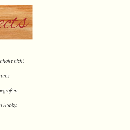
nhalte nicht
orums
begrüßen.
en Hobby.