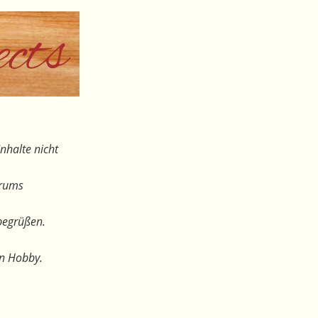
nhalte nicht
orums
begrüßen.
en Hobby.