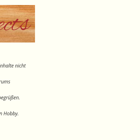
nhalte nicht
orums
begrüßen.
en Hobby.