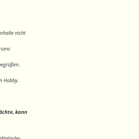
nhalte nicht
orums
begrüßen.
en Hobby.
öchte, kann
Mitglieder