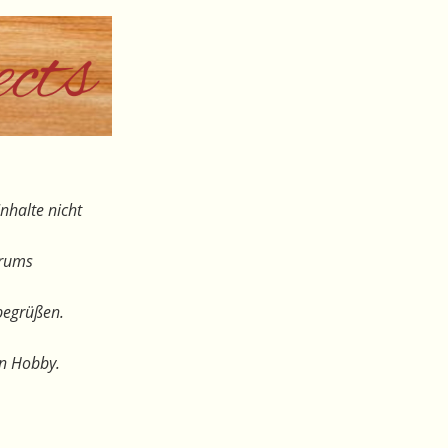
nhalte nicht
orums
begrüßen.
en Hobby.