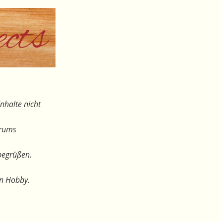
nhalte nicht
orums
begrüßen.
en Hobby.