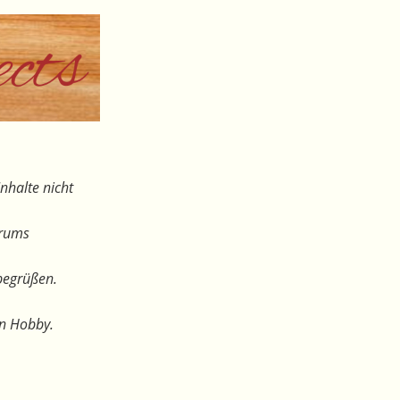
nhalte nicht
orums
begrüßen.
en Hobby.