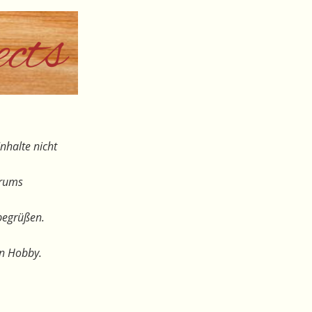
nhalte nicht
orums
begrüßen.
en Hobby.