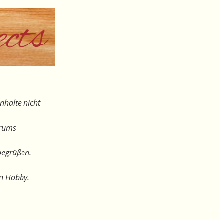
nhalte nicht
orums
begrüßen.
en Hobby.