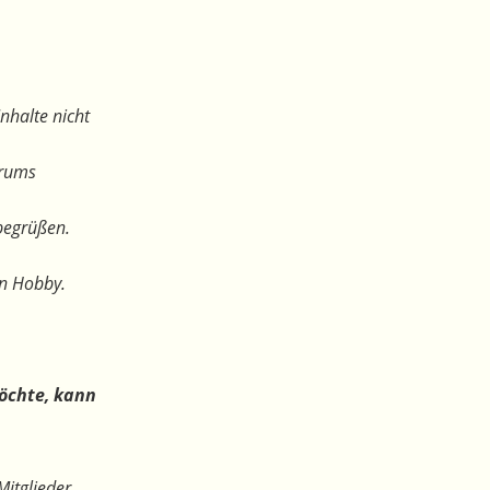
nhalte nicht
orums
begrüßen.
en Hobby.
öchte, kann
Mitglieder