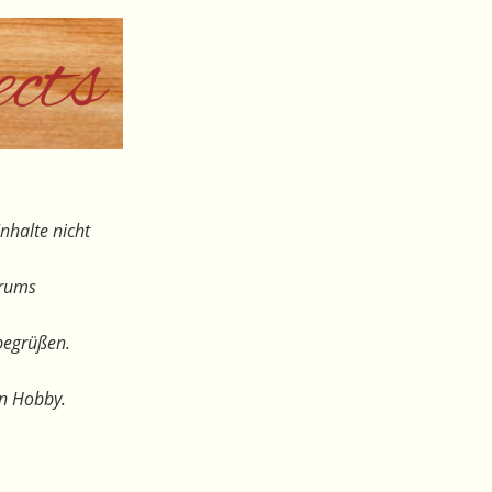
nhalte nicht
orums
begrüßen.
en Hobby.