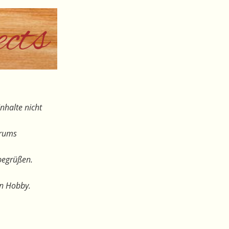
nhalte nicht
orums
begrüßen.
en Hobby.