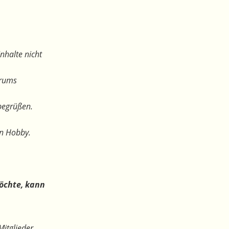
nhalte nicht
orums
begrüßen.
en Hobby.
öchte, kann
Mitglieder