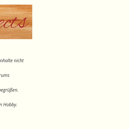
nhalte nicht
orums
begrüßen.
en Hobby.