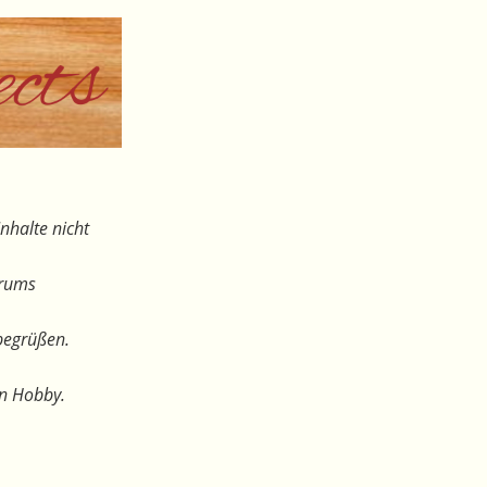
nhalte nicht
orums
begrüßen.
en Hobby.