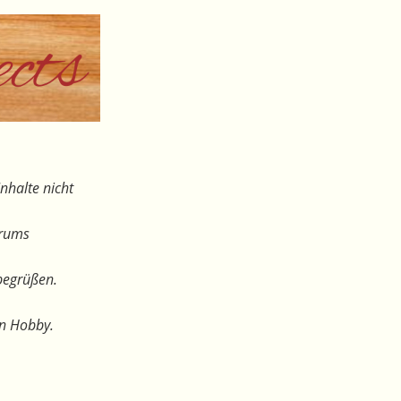
nhalte nicht
orums
begrüßen.
en Hobby.